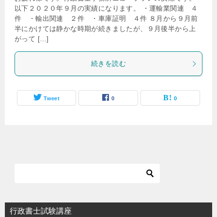
以下２０２０年９月の実績になります。 ・運輸業関連 ４
件 ・輸出関連 ２件 ・車庫証明 ４件 ８月から９月前
半にかけては静かな時期が続きましたが、９月後半から上
がって […]
続きを読む
Tweet
0
0
行政書士試験講座