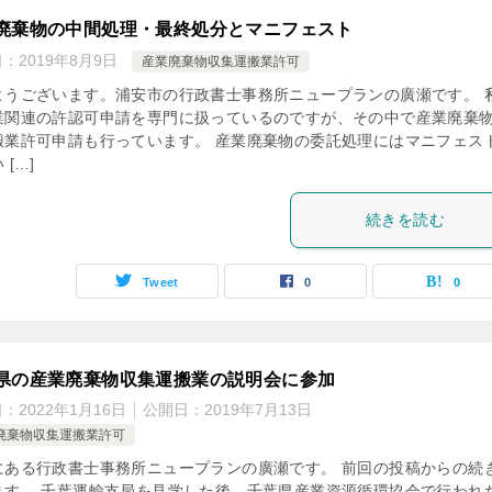
廃棄物の中間処理・最終処分とマニフェスト
日：
2019年8月9日
産業廃棄物収集運搬業許可
ようございます。浦安市の行政書士事務所ニュープランの廣瀬です。 
業関連の許認可申請を専門に扱っているのですが、その中で産業廃棄
搬業許可申請も行っています。 産業廃棄物の委託処理にはマニフェス
 […]
続きを読む
Tweet
0
0
県の産業廃棄物収集運搬業の説明会に参加
日：
2022年1月16日
公開日：
2019年7月13日
廃棄物収集運搬業許可
にある行政書士事務所ニュープランの廣瀬です。 前回の投稿からの続
ます。 千葉運輸支局を見学した後、千葉県産業資源循環協会で行われ