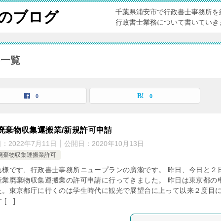
千葉県浦安市で行政書士事務所を
のブログ
行政書士業務について書いていき
事一覧
0
0
廃棄物収集運搬業/新規許可申請
日：
2022年7月11日
公開日：
2020年10月13日
廃棄物収集運搬業許可
れ様です、行政書士事務所ニュープランの廣瀬です。 昨日、今日と２
産業廃棄物収集運搬業の許可申請に行ってきました。 昨日は東京都の
た。東京都庁に行くのは学生時代に観光で展望台に上って以来２度目
 […]