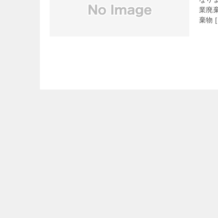
業廃
棄物 [