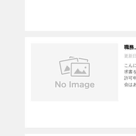
職務
更新
こん
求書
許可
会はあ