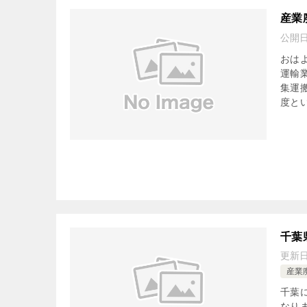
産業
公開
おは
運輸
集運
度とい
千葉
更新
産業
千葉
なり