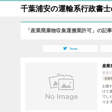
千葉浦安の運輸系行政書士
「産業廃棄物収集運搬業許可」の記
Tweet
産業
更新
産業
お疲
けて
でし
ります