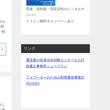
高速・高性能・高安定性のレンタルサ
ーバー
私は
ドメイン無料キャンペーンあり
物収
ト制
リンク
運送業の役員法令試験セミナーなら行
政書士事務所ニュープラン
フォワーダーのための利用運送事業許
可の代行
きに
た産