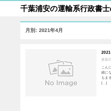
千葉浦安の運輸系行政書士
月別: 2021年4月
202
更新
こん
績に
もま
[…]